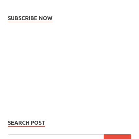
SUBSCRIBE NOW
Subscribe
Name
Name
johnsmith@example.com
Your
Phone Number
email
Phone
Number
SUBMIT
SEARCH POST