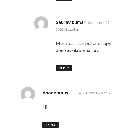
says:
Saurav kumar
September 12,
2023 at 1:14 pm
Mere pass fair pdf and copy
dono available hai bro
REPLY
says:
Anonymous
February 1, 2023 at 5:11 am
Hii
REPLY