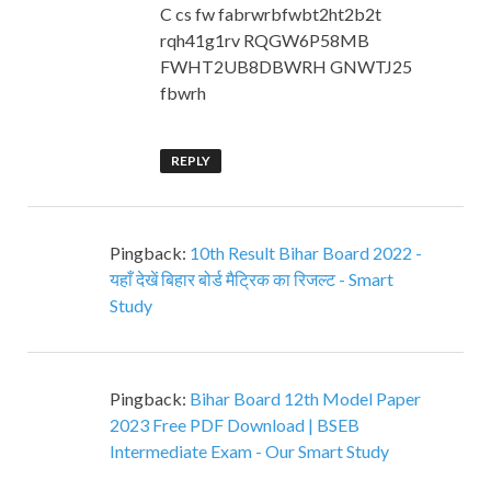
C cs fw fabrwrbfwbt2ht2b2t
rqh41g1rv RQGW6P58MB
FWHT2UB8DBWRH GNWTJ25
fbwrh
REPLY
Pingback:
10th Result Bihar Board 2022 -
यहाँ देखें बिहार बोर्ड मैट्रिक का रिजल्ट - Smart
Study
Pingback:
Bihar Board 12th Model Paper
2023 Free PDF Download | BSEB
Intermediate Exam - Our Smart Study