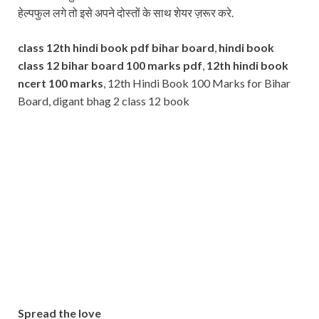
हेल्पफुल लगे तो इसे अपने दोस्तों के साथ शेयर ज़रूर करे.
class 12th hindi book pdf bihar board
,
hindi book
class 12 bihar board 100 marks pdf
,
12th hindi book
ncert 100 marks
, 12th Hindi Book 100 Marks for Bihar
Board, digant bhag 2 class 12 book
Subscribe
Name
Name
johnsmith@example.com
Your
Phone Number
email
Phone
Number
SUBMIT
Spread the love