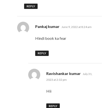
REPLY
says:
Pankaj kumar
June 9, 2022 at 8:24 am
Hindi book ka fear
REPLY
says:
Ravishankar kumar
July 31,
2023 at 2:32 pm
Hii
REPLY