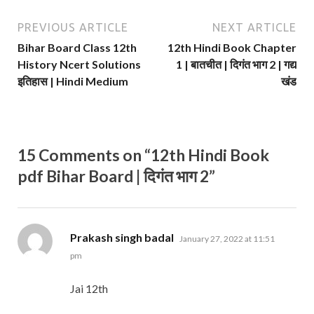
PREVIOUS ARTICLE
NEXT ARTICLE
Bihar Board Class 12th
12th Hindi Book Chapter
History Ncert Solutions
1 | बातचीत | दिगंत भाग 2 | गद्य
इतिहास | Hindi Medium
खंड
15 Comments on “12th Hindi Book
pdf Bihar Board | दिगंत भाग 2”
says:
Prakash singh badal
January 27, 2022 at 11:51
pm
Jai 12th