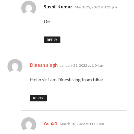
says:
Sushil Kumar
March 25, 2022 at 1:25 pm
De
REPLY
says:
Dinesh singh
January 31, 2022 at 1:04 pm
Hello sir i am Dinesh sing from bihar
REPLY
says:
Ach51
March 10, 2022 at 11:02 am