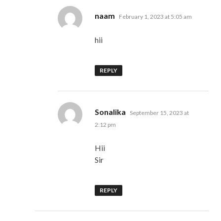
says:
naam
February 1, 2023 at 5:05 am
hii
REPLY
says:
Sonalika
September 15, 2023 at
2:12 pm
Hii
Sir
REPLY