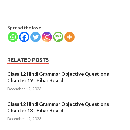
Phone Number
email
Phone
Number
SUBMIT
Spread the love
RELATED POSTS
Class 12 Hindi Grammar Objective Questions
Chapter 19 | Bihar Board
December 12, 2023
Class 12 Hindi Grammar Objective Questions
Chapter 18 | Bihar Board
December 12, 2023