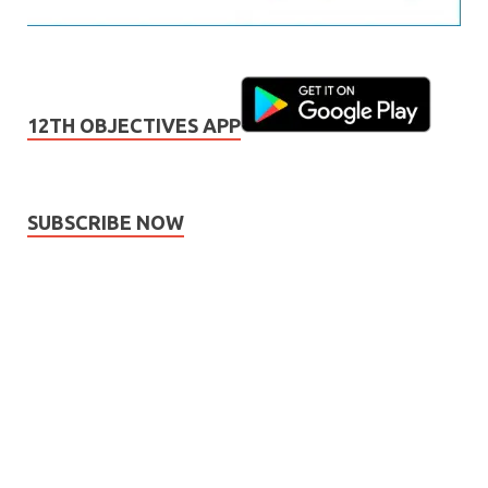
12TH OBJECTIVES APP
SUBSCRIBE NOW
Subscribe
Name
Name
johnsmith@example.com
Your
Phone Number
email
Phone