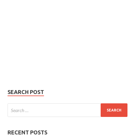
Subscribe
Name
Name
johnsmith@example.com
Your
Phone Number
email
Phone
Number
SUBMIT
SEARCH POST
RECENT POSTS