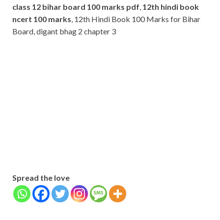
class 12 bihar board 100 marks pdf
,
12th hindi book
ncert 100 marks
, 12th Hindi Book 100 Marks for Bihar
Board, digant bhag 2 chapter 3
Subscribe
Name
Name
johnsmith@example.com
Your
Phone Number
email
Phone
Number
SUBMIT
Spread the love