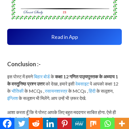
Read in App
Conclusion :-
इस पोस्ट में हमने
बिहार बोर्ड
के
कक्षा 12 गणित पाठ्यपुस्तक
के अध्याय 1
के वस्तुनिष्ठ प्रश्न उत्तर
को देखा, हमारे इसी
वेबसाइट
पे आपको कक्षा 12
के
भौतिकी
के MCQs ,
रसायनशास्त्र
के MCQs ,
हिंदी
के सलूशन,
इंग्लिश
के सलूशन भी मिलेंगे. आप उन्हें भी ज़रूर देखे.
आशा करता हूँ कि ये पोस्ट आपके लिए बहुत मददगार साबित होगा. ऐसे ही
और पोस्ट के लिए हमारे इस वेबसाइट
Our Smart Study
पर आते रहे.
साथ ही Notification के bell को दबाकर हमारे वेबसाइट को