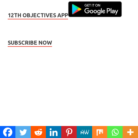
12TH OBJECTIVES APP
SUBSCRIBE NOW
Subscribe
Name
Name
johnsmith@example.com
Your
Phone Number
email
Phone
Number
SUBMIT