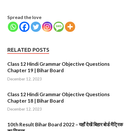
Number
SUBMIT
Spread the love
RELATED POSTS
Class 12 Hindi Grammar Objective Questions
Chapter 19 | Bihar Board
December 12, 2023
Class 12 Hindi Grammar Objective Questions
Chapter 18 | Bihar Board
December 12, 2023
10th Result Bihar Board 2022 – यहाँ देखें बिहार बोर्ड मैट्रिक
का रिजल्ट