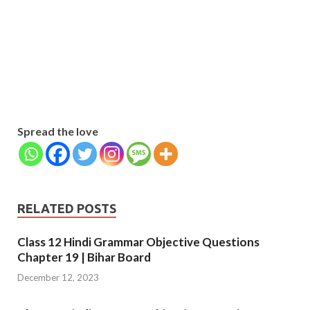
Name
Name
johnsmith@example.com
Your
Phone Number
email
Phone
Number
SUBMIT
Spread the love
RELATED POSTS
Class 12 Hindi Grammar Objective Questions
Chapter 19 | Bihar Board
December 12, 2023