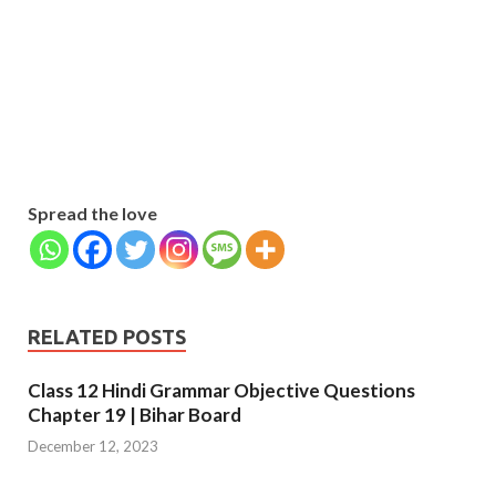
Name
Name
johnsmith@example.com
Your
Phone Number
email
Phone
Number
SUBMIT
Spread the love
RELATED POSTS
Class 12 Hindi Grammar Objective Questions
Chapter 19 | Bihar Board
December 12, 2023