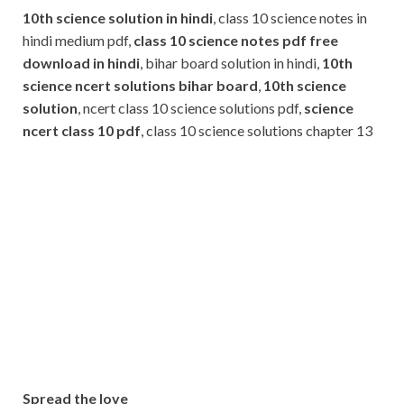
10th science solution in hindi
, class 10 science notes in
hindi medium pdf,
class 10 science notes pdf free
download in hindi
, bihar board solution in hindi,
10th
science ncert solutions bihar board
,
10th science
solution
, ncert class 10 science solutions pdf,
science
ncert class 10 pdf
, class 10 science solutions chapter 13
Subscribe
Name
Name
johnsmith@example.com
Your
Phone Number
email
Phone
Number
SUBMIT
Spread the love