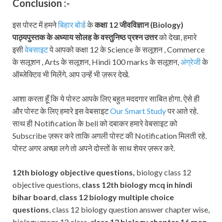
Conclusion :-
इस पोस्ट में हमने
बिहार बोर्ड
के
कक्षा 12
जीवविज्ञान (
Biology
)
पाठ्यपुस्तक
के अध्याय सोलह के वस्तुनिष्ठ प्रश्न उत्तर
को देखा, हमारे
इसी
वेबसाइट
पे आपको कक्षा 12 के Science के सलूशन , Commerce
के सलूशन , Arts के सलूशन, Hindi 100 marks के सलूशन,
अंग्रेजी
के
ऑब्जेक्टिव भी मिलेंगे. आप उन्हें भी ज़रूर देखे.
आशा करता हूँ कि ये पोस्ट आपके लिए बहुत मददगार साबित होगा. ऐसे ही
और पोस्ट के लिए हमारे इस वेबसाइट
Our Smart Study
पर आते रहे.
साथ ही Notification के bell को दबाकर हमारे वेबसाइट को
Subscribe ज़रूर करे ताकि अगली पोस्ट की Notification मिलती रहे.
पोस्ट अगर अच्छा लगे तो अपने दोस्तों के साथ शेयर ज़रूर करे.
12th biology objective questions,
biology class 12
objective questions,
class 12th biology mcq in hindi
bihar board
,
class 12 biology multiple choice
questions
, class 12 biology question answer chapter wise,
biology mcqs 12 class,
class 12 biology chapter 16 mcq