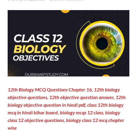
12th Biology MCQ Questions Chapter 16, 12th biology
objective questions,
12th objective question answer,
12th
biology objective question in hindi pdf, class 12th biology
mcq in hindi bihar board, biology mcqs 12 class, biology
class 12 objective questions, biology class 12 mcq chapter
wise